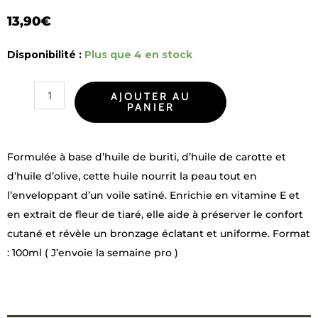
13,90
€
quantité
Disponibilité :
Plus que 4 en stock
de
Alternative:
Huile
AJOUTER AU
PANIER
de
bronzage
Formulée à base d’huile de buriti, d’huile de carotte et
d’huile d’olive, cette huile nourrit la peau tout en
l’enveloppant d’un voile satiné. Enrichie en vitamine E et
en extrait de fleur de tiaré, elle aide à préserver le confort
cutané et révèle un bronzage éclatant et uniforme. Format
: 100ml ( J’envoie la semaine pro )