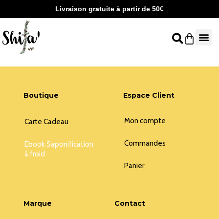
Aller
Livraison gratuite à partir de 50€
au
contenu
Panier
Boutique
Espace Client
Mon compte
Carte Cadeau
Commandes
Ebook Saponification
à froid
Panier
Marque
Contact