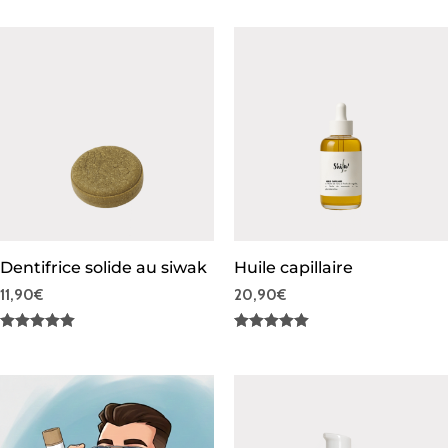
4.74
4.72
sur 5
sur 5
Dentifrice solide au siwak
Huile capillaire
11,90
€
20,90
€
Note
Note
4.95
5.00
sur 5
sur 5