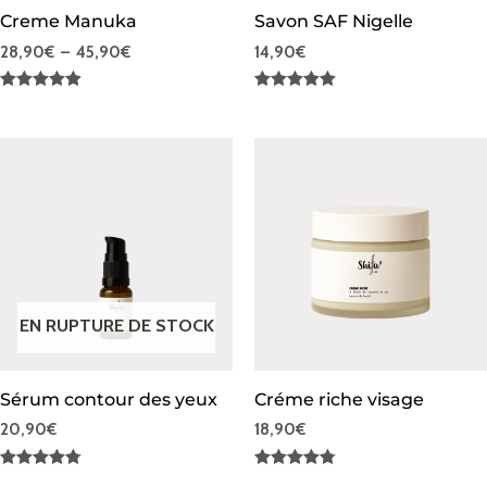
Creme Manuka
Savon SAF Nigelle
28,90
€
–
45,90
€
14,90
€
Note
Note
4.87
5.00
sur 5
sur 5
EN RUPTURE DE STOCK
Sérum contour des yeux
Créme riche visage
20,90
€
18,90
€
Note
Note