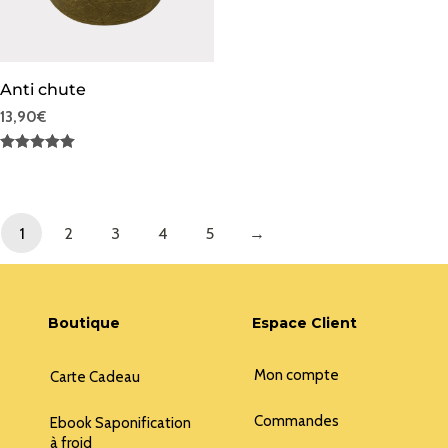
Anti chute
13,90
€
Note
5.00
sur 5
1
2
3
4
5
→
Boutique
Espace Client
Mon compte
Carte Cadeau
Commandes
Ebook Saponification
à froid