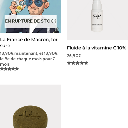
EN RUPTURE DE STOCK
La France de Macron, for
sure
Fluide à la vitamine C 10%
18,90
€
maintenant, et
18,90
€
26,90
€
le 9e de chaque mois pour 7
mois
Note
4.88
Note
sur 5
5.00
sur 5