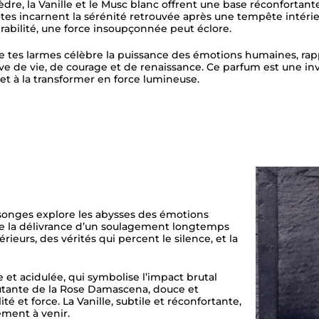
Cèdre, la Vanille et le Musc blanc offrent une base réconforta
otes incarnent la sérénité retrouvée après une tempête intér
rabilité, une force insoupçonnée peut éclore.
tes larmes célèbre la puissance des émotions humaines, ra
ve de vie, de courage et de renaissance. Ce parfum est une inv
 et à la transformer en force lumineuse.
songes explore les abysses des émotions
tre la délivrance d’un soulagement longtemps
érieurs, des vérités qui percent le silence, et la
e et acidulée, qui symbolise l’impact brutal
ûtante de la Rose Damascena, douce et
té et force. La Vanille, subtile et réconfortante,
ement à venir.