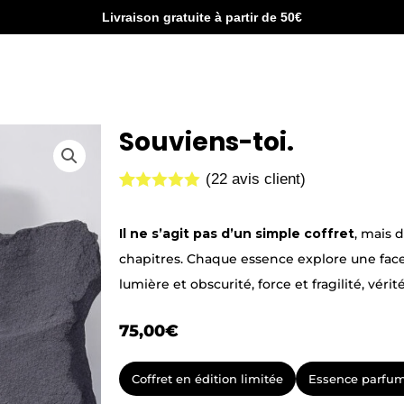
Livraison gratuite à partir de 50€
Souviens-toi.
(
22
avis client)
Noté
22
5.00
sur 5
basé sur
Il ne s’agit pas d’un simple coffret
, mais d
notations
chapitres. Chaque essence explore une fac
client
lumière et obscurité, force et fragilité, vérité
75,00
€
Coffret en édition limitée
Essence parfu