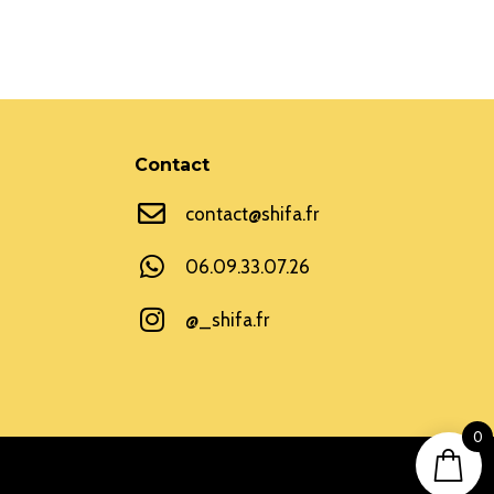
Contact
contact@shifa.fr
06.09.33.07.26
@_shifa.fr
0