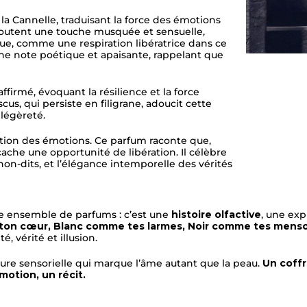
 la Cannelle, traduisant la force des émotions
joutent une touche musquée et sensuelle,
pue, comme une respiration libératrice dans ce
e une note poétique et apaisante, rappelant que
affirmé, évoquant la résilience et la force
us, qui persiste en filigrane, adoucit cette
 légèreté.
tion des émotions. Ce parfum raconte que,
cache une opportunité de libération. Il célèbre
 non-dits, et l’élégance intemporelle des vérités
le ensemble de parfums : c’est une
histoire olfactive
, une ex
ton cœur, Blanc comme tes larmes, Noir comme tes mens
é, vérité et illusion.
ture sensorielle qui marque l’âme autant que la peau.
Un coffre
otion, un récit.