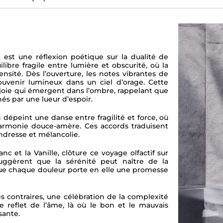
 est une réflexion poétique sur la dualité de
bre fragile entre lumière et obscurité, où la
sité. Dès l’ouverture, les notes vibrantes de
uvenir lumineux dans un ciel d’orage. Cette
joie qui émergent dans l’ombre, rappelant que
és par une lueur d’espoir.
n dépeint une danse entre fragilité et force, où
harmonie douce-amère. Ces accords traduisent
endresse et mélancolie.
c et la Vanille, clôture ce voyage olfactif sur
uggèrent que la sérénité peut naître de la
ue chaque douleur porte en elle une promesse
contraires, une célébration de la complexité
 reflet de l’âme, là où le bon et le mauvais
sante.