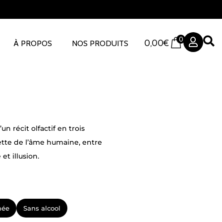
0
0,00
€
À PROPOS
NOS PRODUITS
’un récit olfactif en trois
ette de l’âme humaine, entre
 et illusion.
mée
Sans alcool