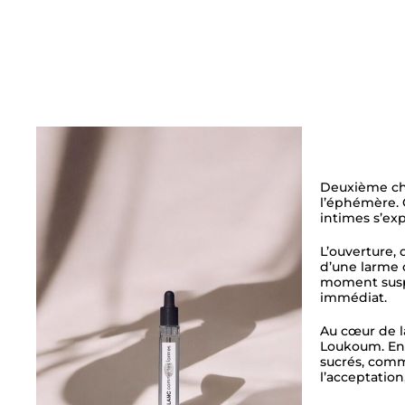
Deuxième chap
l’éphémère. C
intimes s’ex
L’ouverture, 
d’une larme 
moment suspe
immédiat.
Au cœur de l
Loukoum. Ens
sucrés, comm
l’acceptation