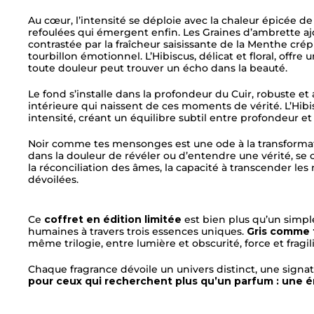
Au cœur, l’intensité se déploie avec la chaleur épicée de
refoulées qui émergent enfin. Les Graines d’ambrette a
contrastée par la fraîcheur saisissante de la Menthe cré
tourbillon émotionnel. L’Hibiscus, délicat et floral, offr
toute douleur peut trouver un écho dans la beauté.
Le fond s’installe dans la profondeur du Cuir, robuste et 
intérieure qui naissent de ces moments de vérité. L’Hibisc
intensité, créant un équilibre subtil entre profondeur et
Noir comme tes mensonges est une ode à la transforma
dans la douleur de révéler ou d’entendre une vérité, se 
la réconciliation des âmes, la capacité à transcender les
dévoilées.
Ce
coffret en édition limitée
est bien plus qu’un simp
humaines à travers trois essences uniques.
Gris comme 
même trilogie, entre lumière et obscurité, force et fragilit
Chaque fragrance dévoile un univers distinct, une signa
pour ceux qui recherchent plus qu’un parfum : une ém