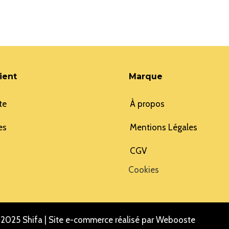
ient
Marque
te
À propos
es
Mentions Légales
CGV
Cookies
2025 Shifa |
Site e-commerce réalisé par Webooste