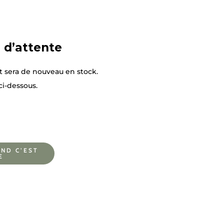
e d’attente
t sera de nouveau en stock.
ci-dessous.
ND C’EST
E