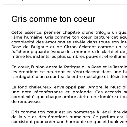
Gris comme ton coeur
Cette essence, premier chapitre d’une trilogie unique,
l’âme humaine. Gris comme ton cœur capture cet équili
complexité des émotions se révèle dans toute son inten
Rose de Bulgarie et de Citron éclatent comme un so
fraîcheur piquante évoque les moments de clarté et de 
même les instants les plus sombres peuvent être illumin
En cœur, l’union entre le Petitgrain, la Rose et le Jasmi
les émotions se heurtent et s’entrelacent dans une 
l’ambiguïté d’un cœur tiraillé entre nostalgie et désir, t
Le fond chaleureux, enveloppé par l’Ambre, le Musc blan
une note réconfortante et profonde. Ces accords s
complexité, que chaque ombre abrite une lumière et q
de renouveau.
Gris comme ton cœur est un hommage à l’équilibre des 
de la vie et des émotions humaines. Ce parfum est le
coexistent pour créer une harmonie unique et boulever