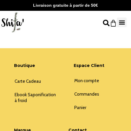
Aller
Livraison gratuite à partir de 50€
au
contenu
Panier
Boutique
Espace Client
Mon compte
Carte Cadeau
Commandes
Ebook Saponification
à froid
Panier
Marque
Contact